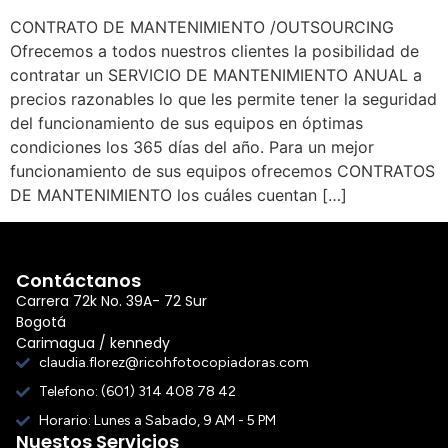
CONTRATO DE MANTENIMIENTO /OUTSOURCING
Ofrecemos a todos nuestros clientes la posibilidad de
contratar un SERVICIO DE MANTENIMIENTO ANUAL a
precios razonables lo que les permite tener la seguridad
del funcionamiento de sus equipos en óptimas
condiciones los 365 días del año. Para un mejor
funcionamiento de sus equipos ofrecemos CONTRATOS
DE MANTENIMIENTO los cuáles cuentan […]
Contáctanos
Carrera 72k No. 39A- 72 Sur
Bogotá
Carimagua / kennedy
claudia.florez@ricohfotocopiadoras.com
Telefono: (601) 314 408 78 42
Horario: Lunes a Sabado, 9 AM - 5 PM
Nuestos Servicios